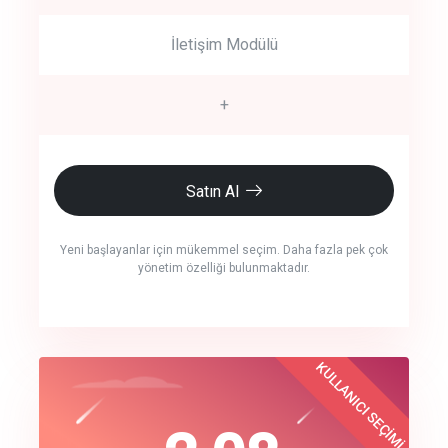
İletişim Modülü
+
Satın Al
Yeni başlayanlar için mükemmel seçim. Daha fazla pek çok
yönetim özelliği bulunmaktadır.
crm auto cync
KULLANICI SEÇİMİ
Best Choice
click to call back