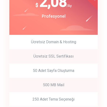
180
2,08
$
$
/year
/Ay
track energy costs
Start Up
Profesyonel
predictive dialing
Ücretsiz Domain & Hosting
Get Started
Ücretsiz SSL Sertifikası
Start by trying our service for 30 days free trial no credit card
required.
50 Adet Sayfa Oluşturma
500 MB Mail
250 Adet Tema Seçeneği