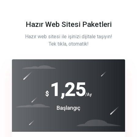
Hazır Web Sitesi Paketleri
Hazır web sitesi ile işinizi dijitale taşıyın!
Tek tıkla, otomatik!
Free
1,25
$
/Ay
Basic
Başlangıç