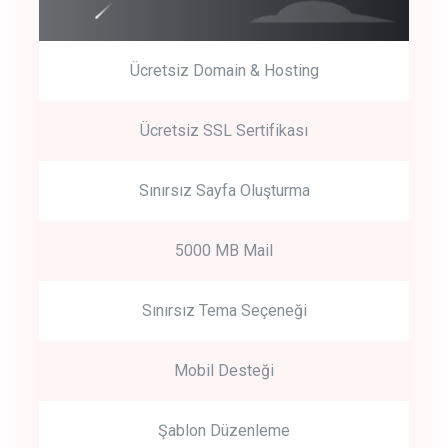
Ücretsiz Domain & Hosting
Get Started
Ücretsiz SSL Sertifikası
Start by trying our service for 30 days free trial no credit card
required.
Sınırsız Sayfa Oluşturma
5000 MB Mail
Sınırsız Tema Seçeneği
Mobil Desteği
Şablon Düzenleme