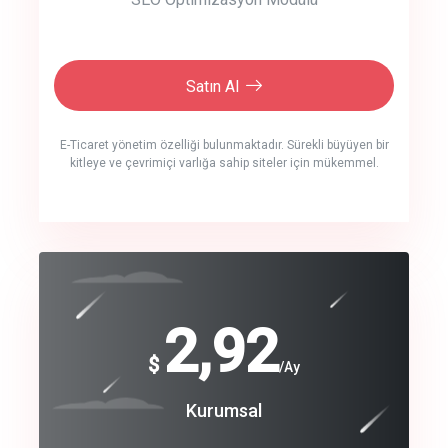
Satın Al
E-Ticaret yönetim özelliği bulunmaktadır. Sürekli büyüyen bir
kitleye ve çevrimiçi varlığa sahip siteler için mükemmel.
crm auto cync
click to call back
240
2,92
$
$
/year
/Ay
track energy costs
Coroprate
Kurumsal
predictive dialing